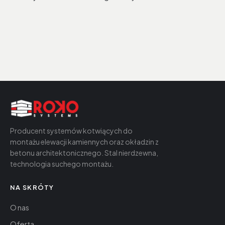
Producent systemów kotwiących do
montażu elewacji kamiennych oraz okładzin z
betonu architektonicznego. Stal nierdzewna,
technologia suchego montażu.
NA SKRÓTY
O nas
Oferta