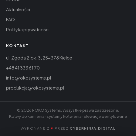
Aktualności
FAQ
Polityka prywatności
KONTAKT
ul. Zgoda 2 lok. 3, 25-378 Kielce
+48 41 333 61 70
info@rokosystems.pl
produkcja@rokosystems.pl
©
2026
ROKO Systems. Wszystkie prawa zastrzeżone.
Kotwy do kamienia · systemy kotwienia · elewacje wentylowane
WYKONANE Z
♥
PRZEZ
CYBERNINJA.DIGITAL