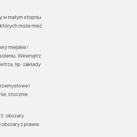
ry w małym stopniu
 których może mieć
ry miejskie i
soleniu. Wewnątrz:
etrza, np. zakłady
przemysłowe i
ie, stocznie
rz: obszary
 obszary z prawie