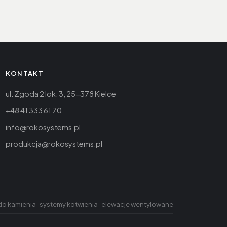
KONTAKT
ul. Zgoda 2 lok. 3, 25-378 Kielce
+48 41 333 61 70
info@rokosystems.pl
produkcja@rokosystems.pl
o kamienia · systemy kotwienia · elewacje wentylowane