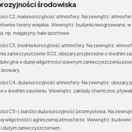
orozyjności środowiska
ości C2, mała korozyjność atmosfery. Na zewnątrz: atmosfe
łównie tereny wiejskie. Wewnątrz: budynki nieogrzewane, w
a, np. magazyny, hale sportowe.
ości C3, średnia korozyjność atmosfery. Na zewnątrz: atmosfe
ie zanieczyszczenie SO2, obszary przybrzeżne o średnim za
ukcyjne o dużej wilgotności i pewnym zanieczyszczeniu powi
, browary.
ości C4, duża korozyjność atmosfery. Na zewnątrz: obszary 
e o średnim zasoleniu. Wewnątrz: zakłady chemiczne, pływaln
ości C5-I, bardzo duża korozyjność przemysłowa. Na zewnąt
j wilgotności i agresywnej atmosferze. Wewnątrz: budowle i
 i dużym zanieczyszczeniem.