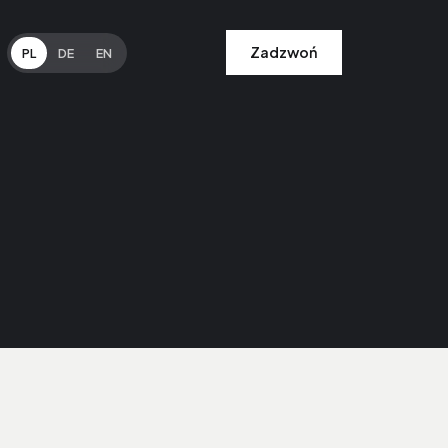
Zadzwoń
PL
DE
EN