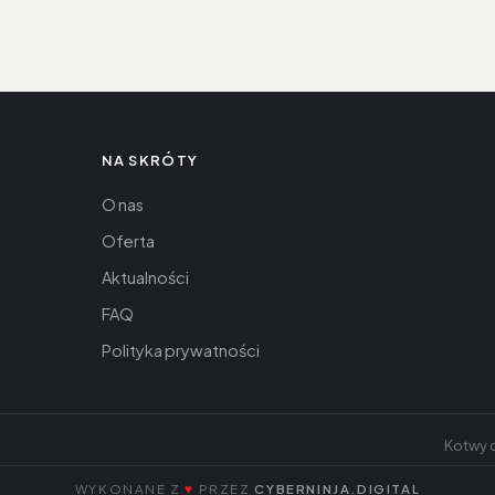
NA SKRÓTY
O nas
Oferta
Aktualności
FAQ
Polityka prywatności
Kotwy d
WYKONANE Z
♥
PRZEZ
CYBERNINJA.DIGITAL