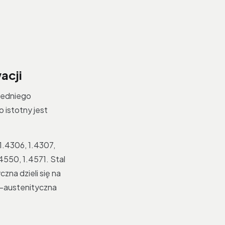
acji
iedniego
 istotny jest
.
1.4306, 1.4307,
.4550, 1.4571. Stal
czna dzieli się na
no-austenityczna