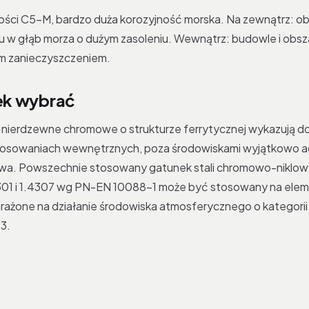
ości C5-M, bardzo duża korozyjność morska. Na zewnątrz: ob
 w głąb morza o dużym zasoleniu. Wewnątrz: budowle i obsza
ym zanieczyszczeniem.
ek wybrać
nierdzewne chromowe o strukturze ferrytycznej wykazują d
stosowaniach wewnętrznych, poza środowiskami wyjątkowo a
owa. Powszechnie stosowany gatunek stali chromowo-niklowe
4301 i 1.4307 wg PN-EN 10088-1 może być stosowany na ele
narażone na działanie środowiska atmosferycznego o kategorii
3.