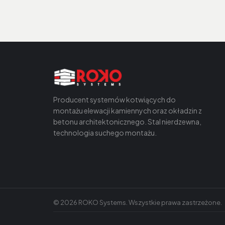
Producent systemów kotwiących do
montażu elewacji kamiennych oraz okładzin z
betonu architektonicznego. Stal nierdzewna,
technologia suchego montażu.
©
2026
ROKO Systems. Wszystkie prawa zastrzeżone.