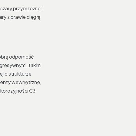
szary przybrzeżne i
ry z prawie ciągłą
obrą odporność
gresywnymi, takimi
j o strukturze
menty wewnętrzne,
 korozyjności C3