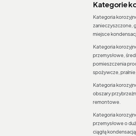
Kategorie k
Kategoria korozyjn
zanieczyszczone, g
miejsce kondensacj
Kategoria korozyjn
przemysłowe, średn
pomieszczenia prod
spożywcze, pralnie
Kategoria korozyjn
obszary przybrzeżn
remontowe.
Kategoria korozyjn
przemysłowe o duże
ciągłą kondensacją