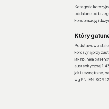
Kategoria korozyjn
oddalone od brzegu
kondensacją i duż
Który gatun
Podstawowe stale 
korozyjną przy za
jak np. hala basen
austenitycznej 1.
jak i zewnętrzne, 
wg PN-EN ISO 922